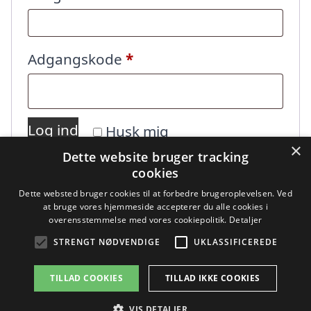
Påkrævet
Adgangskode
*
Log ind
Husk mig
×
Dette website bruger tracking
cookies
Mistet din adgangskode?
Dette websted bruger cookies til at forbedre brugeroplevelsen. Ved
at bruge vores hjemmeside accepterer du alle cookies i
overensstemmelse med vores cookiepolitik.
Detaljer
STRENGT NØDVENDIGE
UKLASSIFICEREDE
TILLAD COOKIES
TILLAD IKKE COOKIES
Copyright 2026 - Pilanto Aps
VIS DETALJER