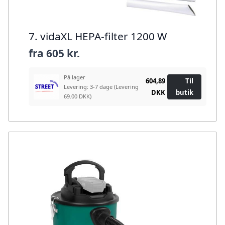
7. vidaXL HEPA-filter 1200 W
fra
605 kr.
På lager
604,89
Til
Levering: 3-7 dage
(Levering
DKK
butik
69.00 DKK)