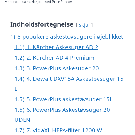
Annonce i samarbejde med PriceRunner
Indholdsfortegnelse
skjul
1)
8 populære askestovsugere i øjeblikket
1.1)
1. Kärcher Askesuger AD 2
1.2)
2. Kärcher AD 4 Premium
1.3)
3. PowerPlus Askesuger 20
1.4)
4. Dewalt DXV15A Askestøvsuger 15
L
1.5)
5. PowerPlus askestøvsuger 15L
1.6)
6. PowerPlus Askestøvsuger 20
UDEN
1.7)
7. vidaXL HEPA-filter 1200 W