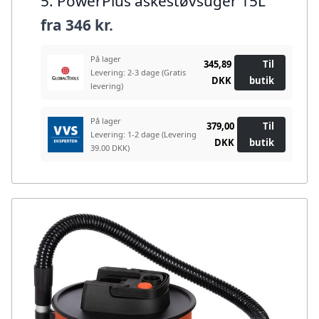
5. PowerPlus askestøvsuger 15L
fra
346 kr.
På lager
345,89
Til
Levering: 2-3 dage
(Gratis
DKK
butik
levering)
På lager
379,00
Til
Levering: 1-2 dage
(Levering
DKK
butik
39.00 DKK)