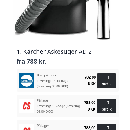
1. Kärcher Askesuger AD 2
fra
788 kr.
Ikke på lager
782,00
Til
Levering: 14-15 dage
DKK
butik
(Levering 39.00 DKK)
På lager
788,00
Til
Levering: 4-5 dage
(Levering
DKK
butik
39.00 DKK)
På lager
788,00
Til