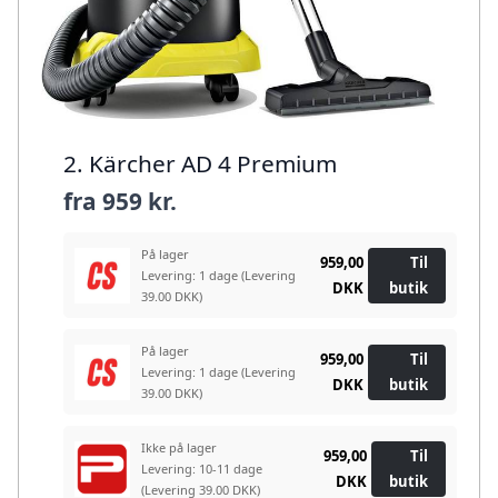
2. Kärcher AD 4 Premium
fra
959 kr.
På lager
959,00
Til
Levering: 1 dage
(Levering
DKK
butik
39.00 DKK)
På lager
959,00
Til
Levering: 1 dage
(Levering
DKK
butik
39.00 DKK)
Ikke på lager
959,00
Til
Levering: 10-11 dage
DKK
butik
(Levering 39.00 DKK)