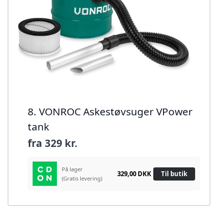
8. VONROC Askestøvsuger VPower
tank
fra
329 kr.
På lager
329,00 DKK
Til butik
(Gratis levering)