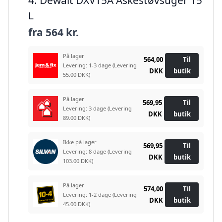
4. Dewalt DXV15A Askestøvsuger 15
L
fra
564 kr.
På lager
564,00
Til
Levering: 1-3 dage
(Levering
DKK
butik
55.00 DKK)
På lager
569,95
Til
Levering: 3 dage
(Levering
DKK
butik
89.00 DKK)
Ikke på lager
569,95
Til
Levering: 8 dage
(Levering
DKK
butik
103.00 DKK)
På lager
574,00
Til
Levering: 1-2 dage
(Levering
DKK
butik
45.00 DKK)