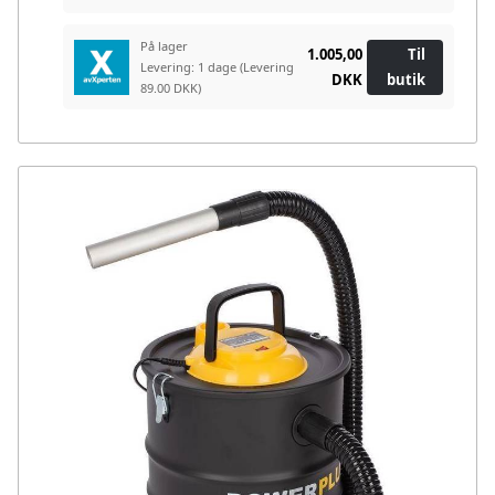
På lager
1.005,00
Til
Levering: 1 dage
(Levering
DKK
butik
89.00 DKK)