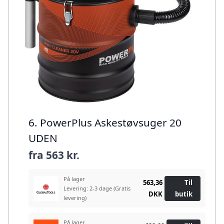
6. PowerPlus Askestøvsuger 20
UDEN
fra
563 kr.
På lager
563,36
Til
Levering: 2-3 dage
(Gratis
DKK
butik
levering)
På lager