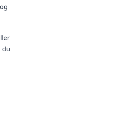
 og
ller
, du