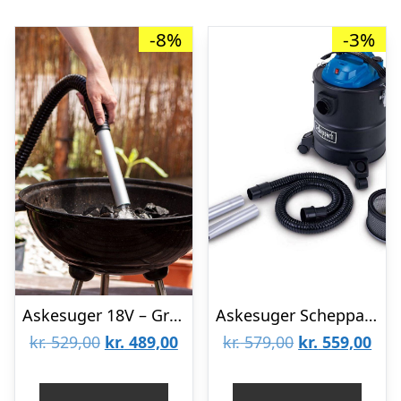
-8%
-3%
Askesuger 18V – Graphite 58GE125
Askesuger Scheppach AVC25
Den
Den
Den
De
kr.
529,00
kr.
489,00
kr.
579,00
kr.
559,00
oprindelige
aktuelle
oprindelige
aktu
pris
pris
pris
pris